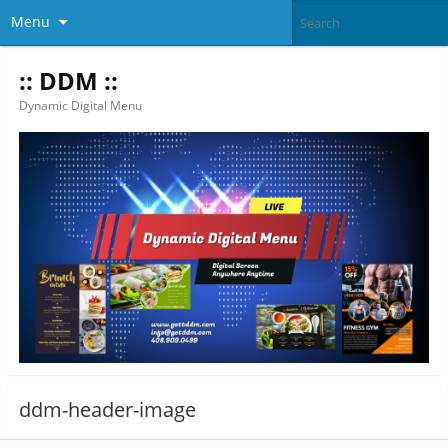
Menu
:: DDM ::
Dynamic Digital Menu
ddm-header-image